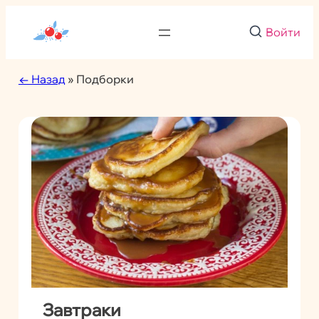
Войти
← Назад
» Подборки
Завтраки