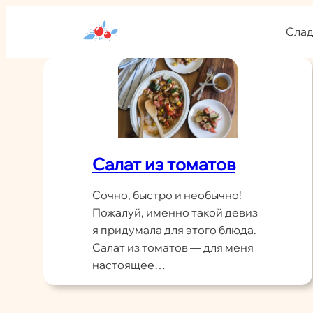
Перейти
к
Слад
содержимому
Салат из томатов
Сочно, быстро и необычно!
Пожалуй, именно такой девиз
я придумала для этого блюда.
Салат из томатов — для меня
настоящее…