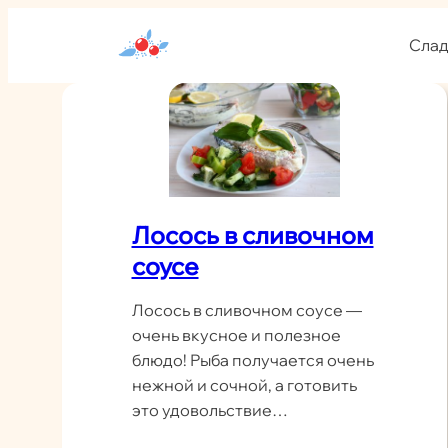
Перейти
к
Слад
содержимому
Лосось в сливочном
соусе
Лосось в сливочном соусе —
очень вкусное и полезное
блюдо! Рыба получается очень
нежной и сочной, а готовить
это удовольствие…