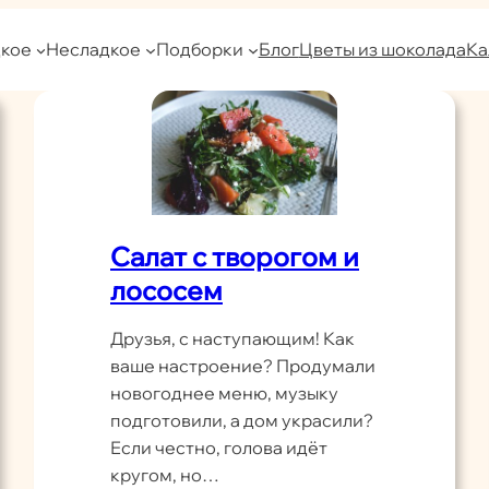
кое
Несладкое
Подборки
Блог
Цветы из шоколада
Ка
Салат с творогом и
лососем
Друзья, с наступающим! Как
ваше настроение? Продумали
новогоднее меню, музыку
подготовили, а дом украсили?
Если честно, голова идёт
кругом, но…