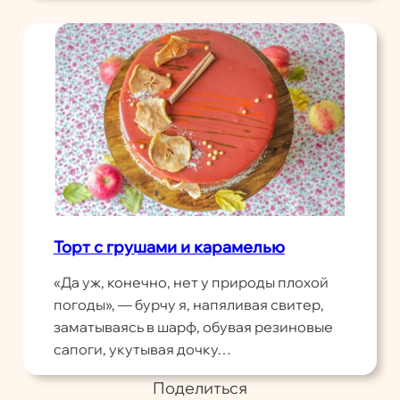
Торт с грушами и карамелью
«Да уж, конечно, нет у природы плохой
погоды», — бурчу я, напяливая свитер,
заматываясь в шарф, обувая резиновые
сапоги, укутывая дочку…
Поделиться