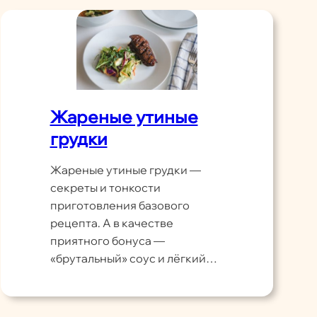
Жареные утиные
грудки
Жареные утиные грудки —
секреты и тонкости
приготовления базового
рецепта. А в качестве
приятного бонуса —
«брутальный» соус и лёгкий…