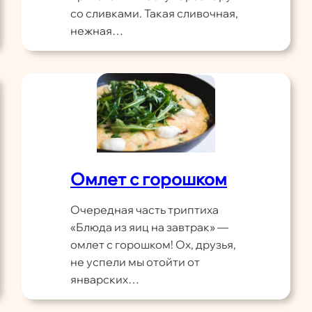
со сливками. Такая сливочная,
нежная…
Омлет с горошком
Очередная часть триптиха
«Блюда из яиц на завтрак» —
омлет с горошком! Ох, друзья,
не успели мы отойти от
январских…