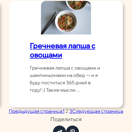
Гречневая лапша с
овощами
Гречневая лапша с овощами и
шампиньонами на обед — и я
буду поститься 365 дней в
году! :) Такие мысли…
Предыдущая страница
1
2
3
Следующая страница
Поделиться