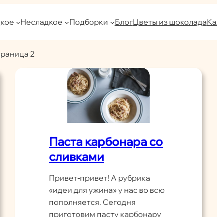
кое
Несладкое
Подборки
Блог
Цветы из шоколада
Ка
раница 2
Паста карбонара со
сливками
Привет-привет! А рубрика
«идеи для ужина» у нас во всю
пополняется. Сегодня
приготовим пасту карбонару