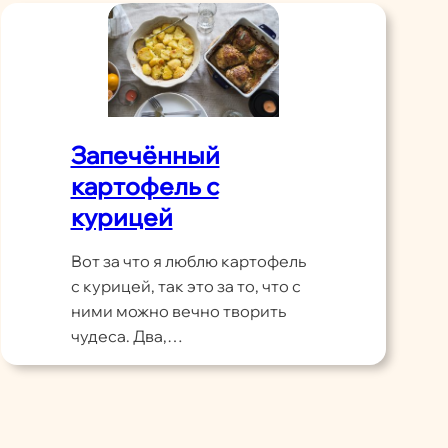
Запечённый
картофель с
курицей
Вот за что я люблю картофель
с курицей, так это за то, что с
ними можно вечно творить
чудеса. Два,…