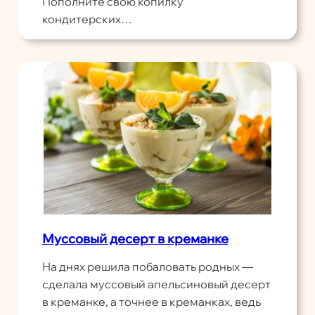
Пополните свою копилку
кондитерских…
Муссовый десерт в креманке
На днях решила побаловать родных —
сделала муссовый апельсиновый десерт
в креманке, а точнее в креманках, ведь