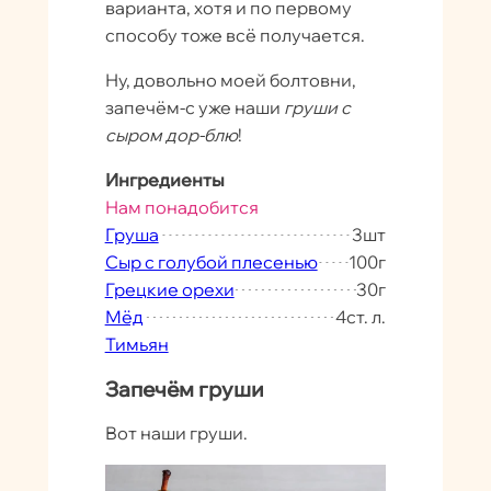
варианта, хотя и по первому
способу тоже всё получается.
Ну, довольно моей болтовни,
запечём-с уже наши
груши с
сыром дор-блю
!
Ингредиенты
Нам понадобится
Груша
3
шт
Сыр с голубой плесенью
100
г
Грецкие орехи
30
г
Мёд
4
ст. л.
Тимьян
Запечём груши
Вот наши груши.