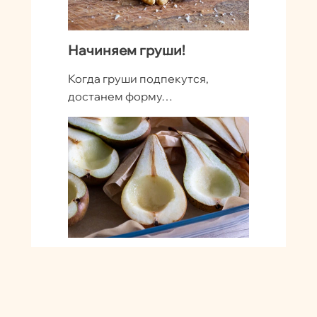
Начиняем груши!
Когда груши подпекутся,
достанем форму…
…и наполним углубления
кубиками сыра.