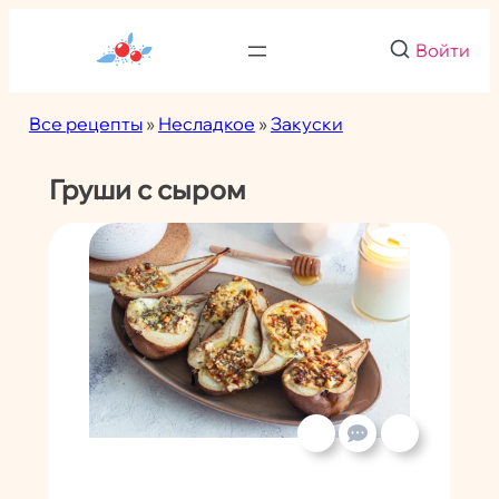
Перейти
к
Войти
содержимому
Все рецепты
»
Несладкое
»
Закуски
Груши с сыром