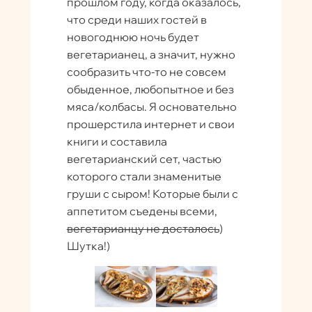
прошлом году, когда оказалось,
что среди наших гостей в
новогоднюю ночь будет
вегетарианец, а значит, нужно
сообразить что-то не совсем
обыденное, любопытное и без
мяса/колбасы. Я основательно
прошерстила интернет и свои
книги и составила
вегетарианский сет, частью
которого стали знаменитые
груши с сыром! Которые были с
аппетитом съедены всеми,
вегетарианцу не досталось
)
Шутка!)