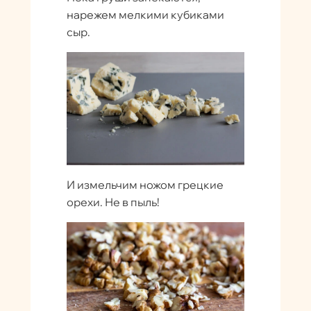
нарежем мелкими кубиками
сыр.
И измельчим ножом грецкие
орехи. Не в пыль!