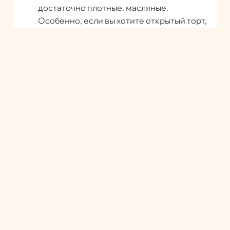
достаточно плотные, масляные.
Особенно, если вы хотите открытый торт,
без верхнего покрытия. Но вообще,
внутрь, как правило, на сливках кладут.
Войдите, чтобы ответить
mirova.anna
3 года назад
Здравствуйте) Подскажите, можно ли этим
кремом выравнивать торт Птичье молоко? Не
будет ли крем «соскальзывать»? Заранее
спасибо)
Войдите, чтобы ответить
Tori Pteat
3 года назад