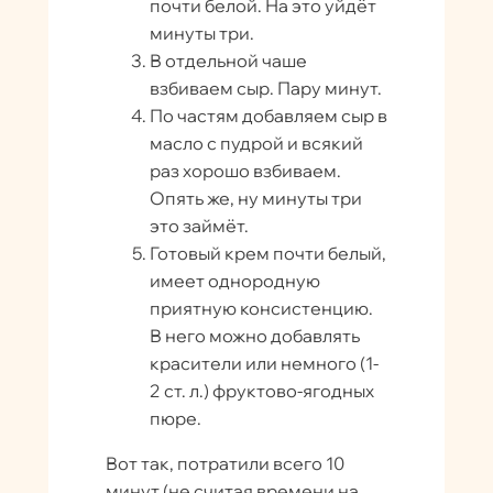
почти белой. На это уйдёт
минуты три.
В отдельной чаше
взбиваем сыр. Пару минут.
По частям добавляем сыр в
масло с пудрой и всякий
раз хорошо взбиваем.
Опять же, ну минуты три
это займёт.
Готовый крем почти белый,
имеет однородную
приятную консистенцию.
В него можно добавлять
красители или немного (1-
2 ст. л.) фруктово-ягодных
пюре.
Вот так, потратили всего 10
минут (не считая времени на