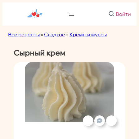
Перейти
к
Войти
содержимому
Все рецепты
»
Сладкое
»
Кремы и муссы
Сырный крем