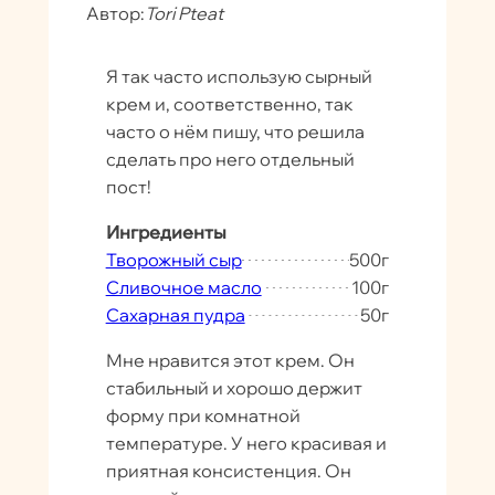
Автор:
Tori Pteat
Я так часто использую сырный
крем и, соответственно, так
часто о нём пишу, что решила
сделать про него отдельный
пост!
Ингредиенты
Творожный сыр
500
г
Сливочное масло
100
г
Сахарная пудра
50
г
Мне нравится этот крем. Он
стабильный и хорошо держит
форму при комнатной
температуре. У него красивая и
приятная консистенция. Он