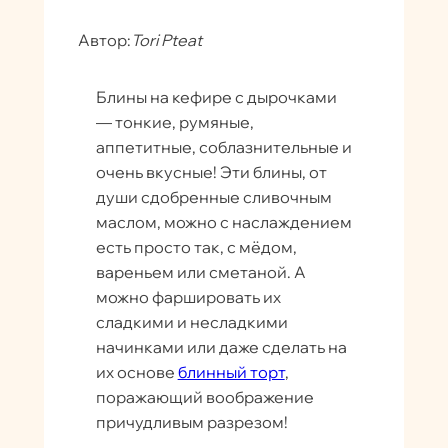
Автор:
Tori Pteat
Блины на кефире с дырочками
— тонкие, румяные,
аппетитные, соблазнительные и
очень вкусные! Эти блины, от
души сдобренные сливочным
маслом, можно с наслаждением
есть просто так, с мёдом,
вареньем или сметаной. А
можно фаршировать их
сладкими и несладкими
начинками или даже сделать на
их основе
блинный торт
,
поражающий воображение
причудливым разрезом!