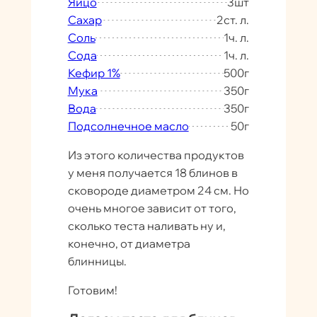
Яйцо
3
шт
Сахар
2
ст. л.
Соль
1
ч. л.
Сода
1
ч. л.
Кефир 1%
500
г
Мука
350
г
Вода
350
г
Подсолнечное масло
50
г
Из этого количества продуктов
у меня получается 18 блинов в
сковороде диаметром 24 см. Но
очень многое зависит от того,
сколько теста наливать ну и,
конечно, от диаметра
блинницы.
Готовим!