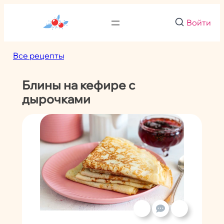
Перейти
к
Войти
содержимому
Все рецепты
Блины на кефире с
дырочками