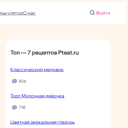
лькулятор
О нас
Войти
Топ — 7 рецептов Pteat.ru
Классический медовик
826
Торт Молочная девочка
718
Цветная зеркальная глазурь