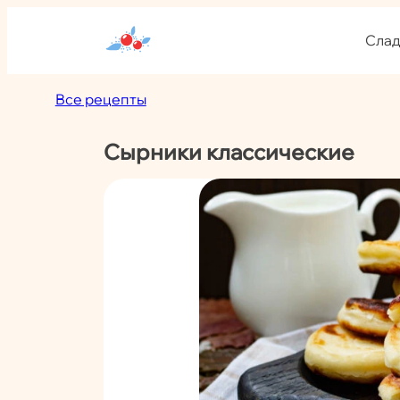
Перейти
к
Слад
содержимому
Все рецепты
Сырники классические