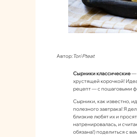
Автор:
Tori Pteat
Сырники классические
— 
хрустящей корочкой! Иде
рецепт — с пошаговыми ф
Сырники, как известно, и
полезного завтрака! Я дел
близкие любят их и просят
натренировалась, и счита
обязана!) поделиться с 