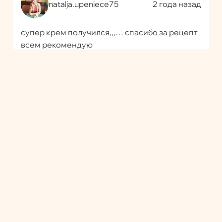
natalja.upeniece75
2 года назад
супер крем получился,,,… спасибо за рецепт
всем рекомендую
Войдите, чтобы ответить
natalja.upeniece75
2 года назад
супер крем получился,,,… спасибо за
рецепт всем рекомендую
Войдите, чтобы ответить
Tori Pteat
2 года назад
И вам спасибо за отзыв!)