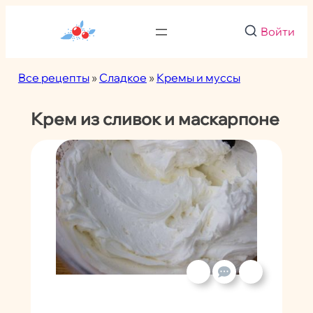
Перейти
к
Войти
содержимому
Все рецепты
»
Сладкое
»
Кремы и муссы
Крем из сливок и маскарпоне