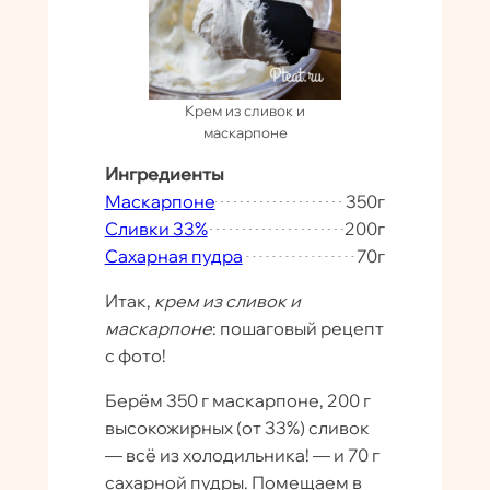
Крем из сливок и
маскарпоне
Ингредиенты
Маскарпоне
350
г
Сливки 33%
200
г
Сахарная пудра
70
г
Итак,
крем из сливок и
маскарпоне
: пошаговый рецепт
с фото!
Берём 350 г маскарпоне, 200 г
высокожирных (от 33%) сливок
— всё из холодильника! — и 70 г
сахарной пудры. Помещаем в