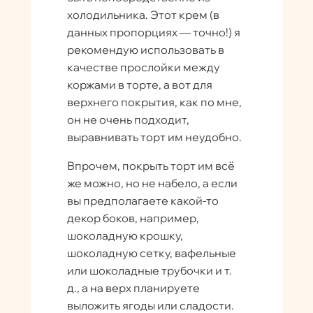
холодильника. Этот крем (в
данных пропорциях — точно!) я
рекомендую использовать в
качестве прослойки между
коржами в торте, а вот для
верхнего покрытия, как по мне,
он не очень подходит,
выравнивать торт им неудобно.
Впрочем, покрыть торт им всё
же можно, но не набело, а если
вы предполагаете какой-то
декор боков, например,
шоколадную крошку,
шоколадную сетку, вафельные
или шоколадные трубочки и т.
д., а на верх планируете
выложить ягоды или сладости.