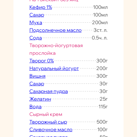
Кефир 1%
100
мл
Сахар
100
мл
Мука
200
мл
Подсолнечное масло
3
ст. л.
Сода
0.5
ч. л.
Творожно-йогуртовая
прослойка
Творог 0%
300
г
Натуральный йогурт
200
г
Вишня
300
г
Сахар
30
г
Сахарная пудра
30
г
Желатин
25
г
Вода
115
г
Сырный крем
Творожный сыр
500
г
Сливочное масло
100
г