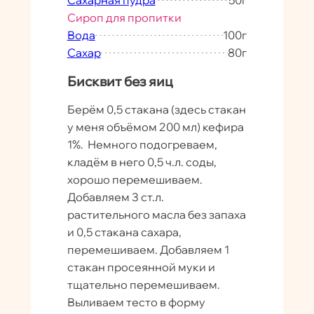
Сахарная пудра
50
г
Сироп для пропитки
Вода
100
г
Сахар
80
г
Бисквит без яиц
Берём 0,5 стакана (здесь стакан
у меня объёмом 200 мл) кефира
1%. Немного подогреваем,
кладём в него 0,5 ч.л. соды,
хорошо перемешиваем.
Добавляем 3 ст.л.
растительного масла без запаха
и 0,5 стакана сахара,
перемешиваем. Добавляем 1
стакан просеянной муки и
тщательно перемешиваем.
Выливаем тесто в форму