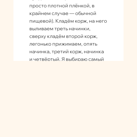
просто плотной плёнкой, в
крайнем случае — обычной
пищевой). Кладём корж, на него
выливаем треть начинки,
сверху кладём второй корж,
легонько прижимаем, опять
начинка, третий корж, начинка
и четвёртый. Я выбираю самый
симпатичный и кладу его вверх
ногами, чтобы верхушка торта
получилась ровной и
аккуратной.