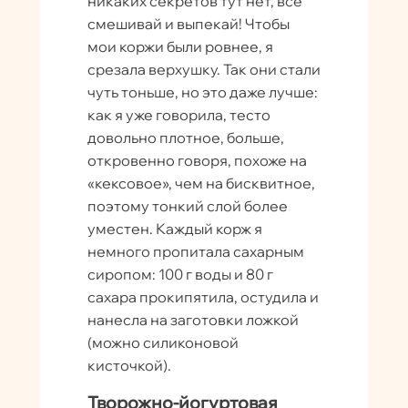
никаких секретов тут нет, всё
смешивай и выпекай! Чтобы
мои коржи были ровнее, я
срезала верхушку. Так они стали
чуть тоньше, но это даже лучше:
как я уже говорила, тесто
довольно плотное, больше,
откровенно говоря, похоже на
«кексовое», чем на бисквитное,
поэтому тонкий слой более
уместен. Каждый корж я
немного пропитала сахарным
сиропом: 100 г воды и 80 г
сахара прокипятила, остудила и
нанесла на заготовки ложкой
(можно силиконовой
кисточкой).
Творожно-йогуртовая