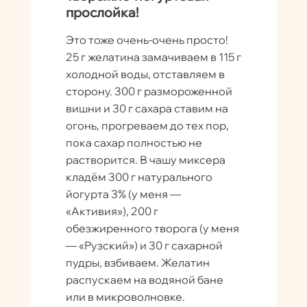
прослойка!
Это тоже очень-очень просто!
25 г желатина замачиваем в 115 г
холодной воды, отставляем в
сторону. 300 г размороженной
вишни и 30 г сахара ставим на
огонь, прогреваем до тех пор,
пока сахар полностью не
растворится. В чашу миксера
кладём 300 г натурального
йогурта 3% (у меня —
«Активия»), 200 г
обезжиренного творога (у меня
— «Рузский») и 30 г сахарной
пудры, взбиваем. Желатин
распускаем на водяной бане
или в микроволновке.