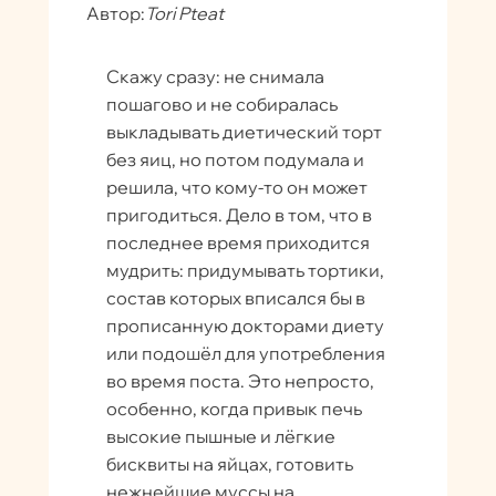
Автор:
Tori Pteat
Скажу сразу: не снимала
пошагово и не собиралась
выкладывать диетический торт
без яиц, но потом подумала и
решила, что кому-то он может
пригодиться. Дело в том, что в
последнее время приходится
мудрить: придумывать тортики,
состав которых вписался бы в
прописанную докторами диету
или подошёл для употребления
во время поста. Это непросто,
особенно, когда привык печь
высокие пышные и лёгкие
бисквиты на яйцах, готовить
нежнейшие муссы на