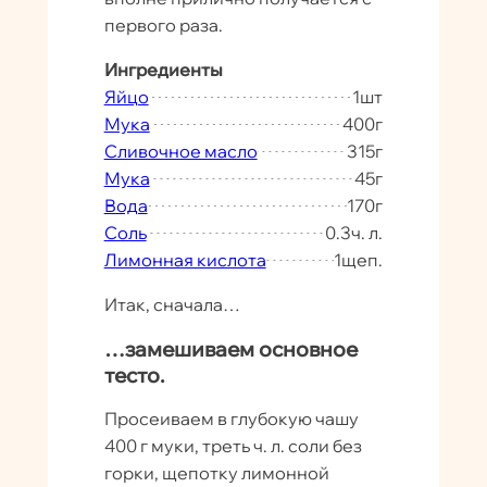
первого раза.
Ингредиенты
Яйцо
1
шт
Мука
400
г
Сливочное масло
315
г
Мука
45
г
Вода
170
г
Соль
0.3
ч. л.
Лимонная кислота
1
щеп.
Итак, сначала…
…замешиваем основное
тесто.
Просеиваем в глубокую чашу
400 г муки, треть ч. л. соли без
горки, щепотку лимонной