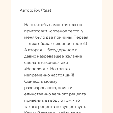
Автор:
Tori Pteat
На то, чтобы самостоятельно
приготовить слоёное тесто, у
меня было две причины. Первая
— я же обожаю слоёное тесто!:)
А вторая — безудержное и
давно назревавшее желание
сделать наконец-таки
«Наполеон»! Но только
непременно настоящий!
Однако, к моему
разочарованию, поиски
единственно верного рецепта
привели к выводу о том, что
такого рецепта не существует.
Каждый автор выдаёт что-то