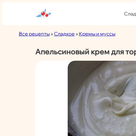
Перейти
к
Слад
содержимому
Все рецепты
»
Сладкое
»
Кремы и муссы
Апельсиновый крем для то