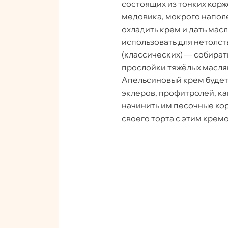
состоящих из тонких корж
медовика, мокрого наполе
охладить крем и дать мас
использовать для нетолст
(классических) — собирать
прослойки тяжёлых масля
Апельсиновый крем будет 
эклеров, профитролей, к
начинить им песочные корз
своего торта с этим крем