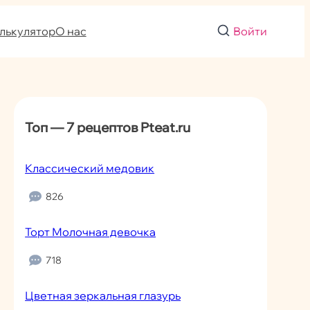
лькулятор
О нас
Войти
Топ — 7 рецептов Pteat.ru
Классический медовик
826
Торт Молочная девочка
718
Цветная зеркальная глазурь