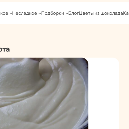
кое
Несладкое
Подборки
Блог
Цветы из шоколада
Ка
рта