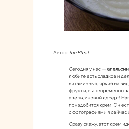
Автор:
Tori Pteat
Сегодня у нас —
апельсин
любите есть сладкое и дел
витаминные, яркие на вид
фрукты, вы непременно за
апельсиновый десерт! На
понадобится крем. Он ест
с фотографиями я сейчас 
Сразу скажу, этот крем и