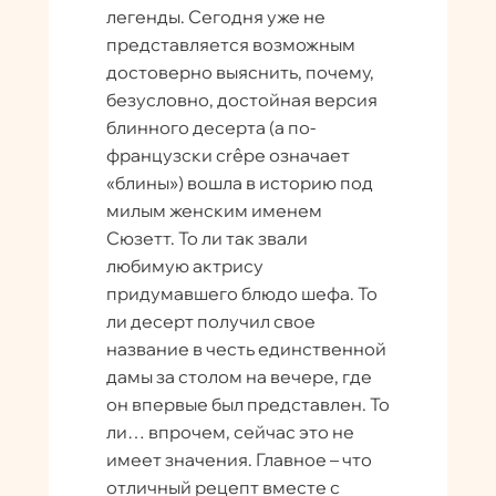
легенды. Сегодня уже не
представляется возможным
достоверно выяснить, почему,
безусловно, достойная версия
блинного десерта (а по-
французски сrêpe означает
«блины») вошла в историю под
милым женским именем
Сюзетт. То ли так звали
любимую актрису
придумавшего блюдо шефа. То
ли десерт получил свое
название в честь единственной
дамы за столом на вечере, где
он впервые был представлен. То
ли… впрочем, сейчас это не
имеет значения. Главное – что
отличный рецепт вместе с