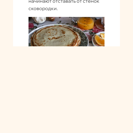
начинают отставать от стенок
сковородки.
Приготовим
апельсиновый соус для
блинчиков Креп Сюзетт
На мелкой тёрке натираем
цедру с одного большого
апельсина. Если у вас
маленькие, то с полутора.
Выжимаем из всех апельсинов