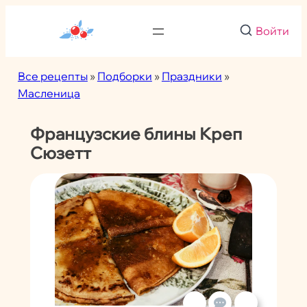
Перейти
к
Войти
содержимому
Все рецепты
»
Подборки
»
Праздники
»
Масленица
Французские блины Креп
Сюзетт