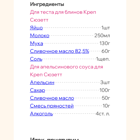
Ингредиенты
Для теста для блинов Креп
Сюзетт
Яйцо
1
шт
Молоко
250
мл
Мука
130
г
Сливочное масло 82,5%
60
г
Соль
1
щеп.
Для апельсинового соуса для
Креп Сюзетт
Апельсин
3
шт
Сахар
100
г
Сливочное масло
50
г
Смесь пряностей
10
г
Алкоголь
4
ст. л.