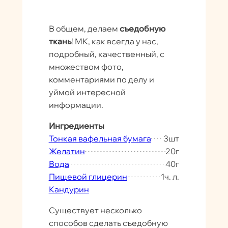
В общем, делаем
съедобную
ткань
! МК, как всегда у нас,
подробный, качественный, с
множеством фото,
комментариями по делу и
уймой интересной
информации.
Ингредиенты
Тонкая вафельная бумага
3
шт
Желатин
20
г
Вода
40
г
Пищевой глицерин
1
ч. л.
Кандурин
Существует несколько
способов сделать съедобную