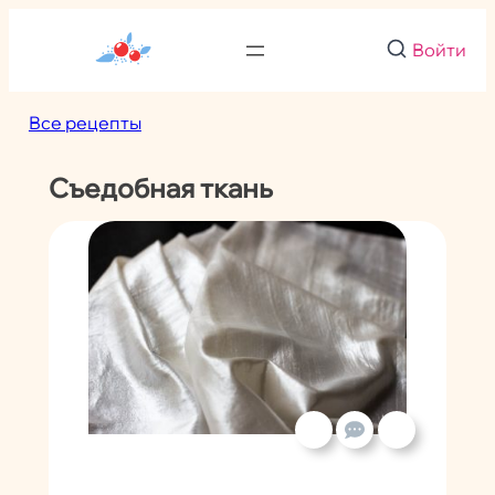
Перейти
к
Войти
содержимому
Все рецепты
Съедобная ткань