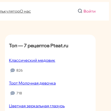
лькулятор
О нас
Войти
Топ — 7 рецептов Pteat.ru
Классический медовик
826
Торт Молочная девочка
718
Цветная зеркальная глазурь