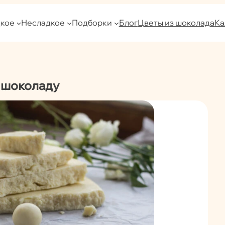
кое
Несладкое
Подборки
Блог
Цветы из шоколада
Ка
 шоколаду