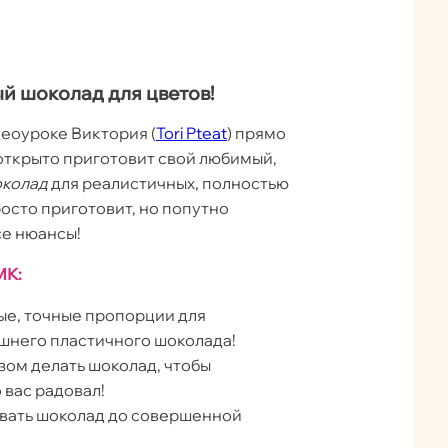
й шоколад для цветов!
еоуроке Виктория (
Tori Pteat
) прямо
и открыто приготовит свой любимый,
околад
для реалистичных, полностью
росто приготовит, но попутно
се нюансы!
МК:
ые, точные пропорции для
шнего пластичного шоколада!
зом делать шоколад, чтобы
 вас радовал!
ивать шоколад до совершенной