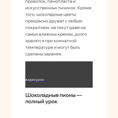
проволок, пенопласта и
искусственных тычинок. Кроме
того, шоколадные цветы
прекрасно дружат с любым
покрытием, не текут даже на
самых влажных кремах, долго
хранятся при комнатной
температуре и могут быть
сделаны заранее.
ВНИМАНИЕ! Рецепт пластичного 
шоколада в этот урок не входит! 
По нему есть отдельный подробный 
видеоурок 
со свеми нюансами 
приготовления.
Шоколадные пионы —
полный урок