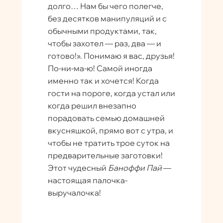
долго… Нам бы чего полегче,
без десятков манипуляций и с
обычными продуктами, так,
чтобы захотел — раз, два — и
готово!». Понимаю я вас, друзья!
По-ни-ма-ю! Самой иногда
именно так и хочется! Когда
гости на пороге, когда устал или
когда решил внезапно
порадовать семью домашней
вкусняшкой, прямо вот с утра, и
чтобы не тратить трое суток на
предварительные заготовки!
Этот чудесный
Баноффи Пай
—
настоящая палочка-
выручалочка!