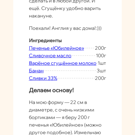
сделать и в любой другой. И
ещё. Сгущёнку удобно варить
накануне.
Поехали! Англия у вас дома!:)))
Ингредиенты
Печенье «Юбилейное»
200
г
Сливочное масло
100
г
Варёное сгущённое молоко
1
шт
Банан
3
шт
Сливки 33%
200
г
Делаем основу!
На мою форму — 22 см в
диаметре, с очень низкими
бортиками — я беру 200 г
печенья «Юбилейное» (можно
другое подобное). Измельчаю