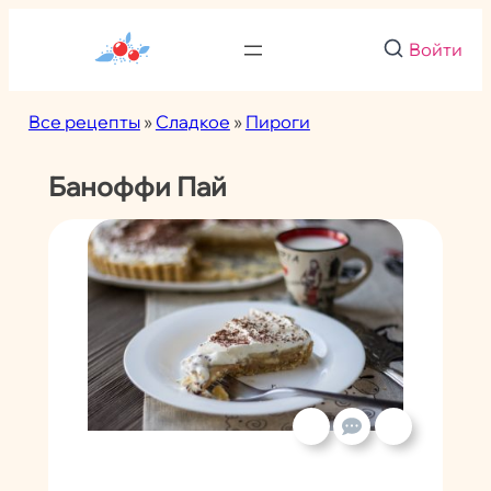
Перейти
к
Войти
содержимому
Все рецепты
»
Сладкое
»
Пироги
Баноффи Пай