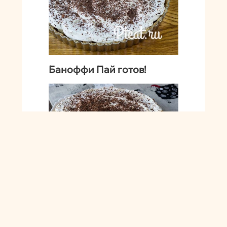
Баноффи Пай готов!
Видите, как просто? И на вкус
чудесно! А есть его можете не
соблюдая никаких строгих
правил и манер! Положите