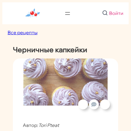
Перейти
к
Войти
содержимому
Все рецепты
Черничные капкейки
Автор:
Tori Pteat