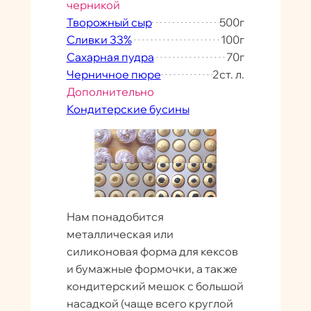
черникой
Творожный сыр
500
г
Сливки 33%
100
г
Сахарная пудра
70
г
Черничное пюре
2
ст. л.
Дополнительно
Кондитерские бусины
Нам понадобится
металлическая или
силиконовая форма для кексов
и бумажные формочки, а также
кондитерский мешок с большой
насадкой (чаще всего круглой