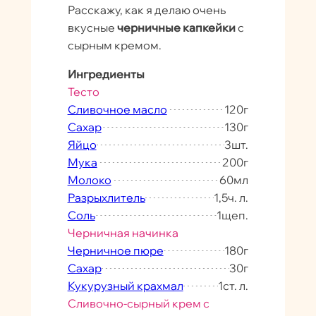
Расскажу, как я делаю очень
вкусные
черничные капкейки
с
сырным кремом.
Ингредиенты
Тесто
Сливочное масло
120
г
Сахар
130
г
Яйцо
3
шт.
Мука
200
г
Молоко
60
мл
Разрыхлитель
1,5
ч. л.
Соль
1
щеп.
Черничная начинка
Черничное пюре
180
г
Сахар
30
г
Кукурузный крахмал
1
ст. л.
Сливочно-сырный крем с