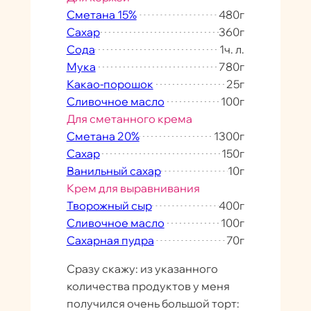
Сметана 15%
480
г
Сахар
360
г
Сода
1
ч. л.
Мука
780
г
Какао-порошок
25
г
Сливочное масло
100
г
Для сметанного крема
Сметана 20%
1300
г
Сахар
150
г
Ванильный сахар
10
г
Крем для выравнивания
Творожный сыр
400
г
Сливочное масло
100
г
Сахарная пудра
70
г
Сразу скажу: из указанного
количества продуктов у меня
получился очень большой торт: