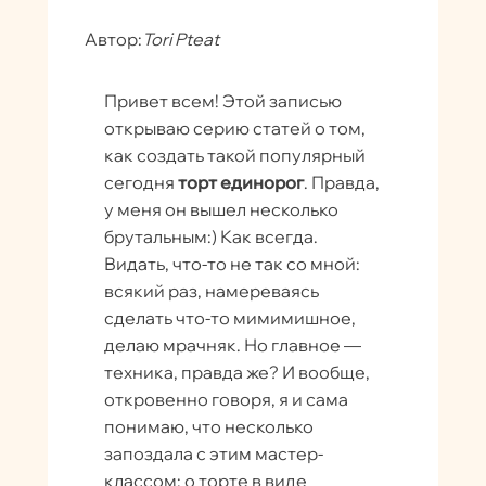
Автор:
Tori Pteat
Привет всем! Этой записью
открываю серию статей о том,
как создать такой популярный
сегодня
торт единорог
. Правда,
у меня он вышел несколько
брутальным:) Как всегда.
Видать, что-то не так со мной:
всякий раз, намереваясь
сделать что-то мимимишное,
делаю мрачняк. Но главное —
техника, правда же? И вообще,
откровенно говоря, я и сама
понимаю, что несколько
запоздала с этим мастер-
классом: о торте в виде