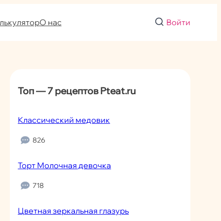
лькулятор
О нас
Войти
Топ — 7 рецептов Pteat.ru
Классический медовик
826
Торт Молочная девочка
718
Цветная зеркальная глазурь