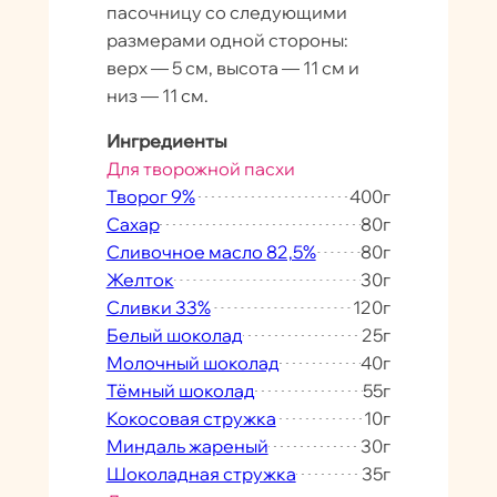
пасочницу со следующими
размерами одной стороны:
верх — 5 см, высота — 11 см и
низ — 11 см.
Ингредиенты
Для творожной пасхи
Творог 9%
400
г
Сахар
80
г
Сливочное масло 82,5%
80
г
Желток
30
г
Сливки 33%
120
г
Белый шоколад
25
г
Молочный шоколад
40
г
Тёмный шоколад
55
г
Кокосовая стружка
10
г
Миндаль жареный
30
г
Шоколадная стружка
35
г