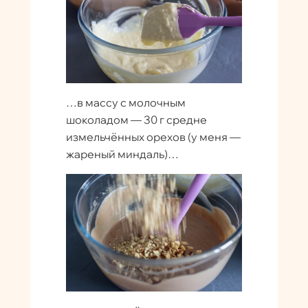
…в массу с молочным
шоколадом — 30 г средне
измельчённых орехов (у меня —
жареный миндаль)…