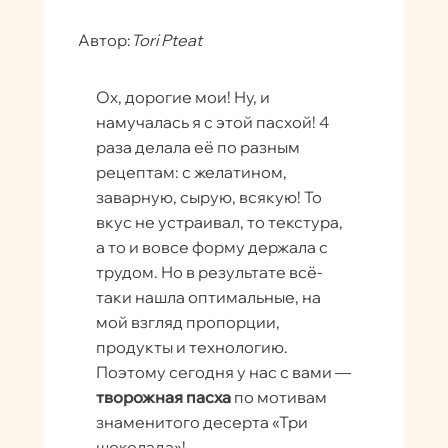
Автор:
Tori Pteat
Ох, дорогие мои! Ну, и
намучалась я с этой пасхой! 4
раза делала её по разным
рецептам: с желатином,
заварную, сырую, всякую! То
вкус не устраивал, то текстура,
а то и вовсе форму держала с
трудом. Но в результате всё-
таки нашла оптимальные, на
мой взгляд пропорции,
продукты и технологию.
Поэтому сегодня у нас с вами —
творожная пасха
по мотивам
знаменитого десерта «Три
шоколада»!