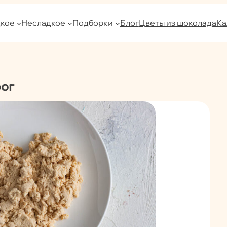
кое
Несладкое
Подборки
Блог
Цветы из шоколада
Ка
рог