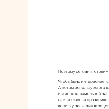
Поэтому сегодня готови
Чтобы было интереснее, с
А потом используем его д
истинно карамельной пасх
самых главных праздников
копилку пасхальных реце