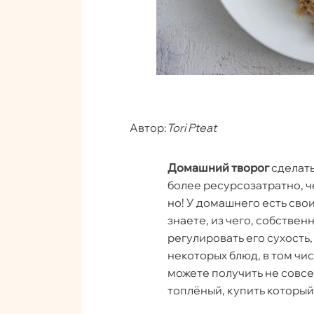
Автор:
Tori Pteat
Домашний творог
сделать
более ресурсозатратно, ч
но! У домашнего есть сво
знаете, из чего, собственн
регулировать его сухость,
некоторых блюд, в том чис
можете получить не совсе
топлёный, купить который