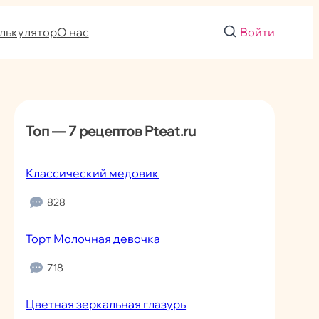
лькулятор
О нас
Войти
Топ — 7 рецептов Pteat.ru
Классический медовик
828
Торт Молочная девочка
718
Цветная зеркальная глазурь