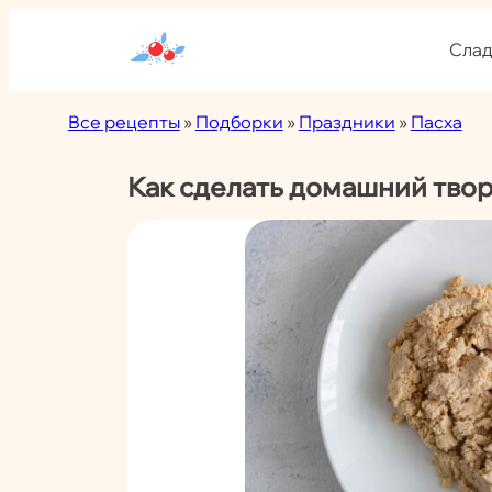
Перейти
к
Слад
содержимому
Все рецепты
»
Подборки
»
Праздники
»
Пасха
Как сделать домашний тво