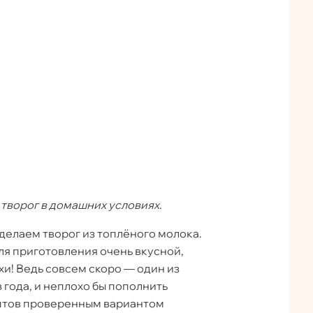
м
творог в домашних условиях
.
делаем творог из топлёного молока.
ля приготовления очень вкусной,
и! Ведь совсем скоро — один из
 года, и неплохо бы пополнить
птов проверенным вариантом