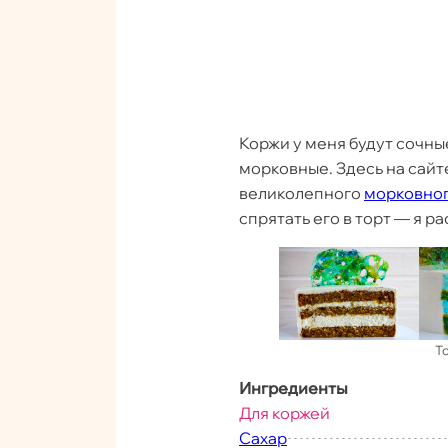
Коржи у меня будут сочны
морковные. Здесь на сайт
великолепного
морковног
спрятать его в торт — я р
Т
Ингредиенты
Для коржей
Сахар