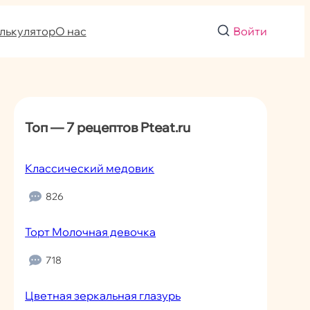
лькулятор
О нас
Войти
Топ — 7 рецептов Pteat.ru
Классический медовик
826
Торт Молочная девочка
718
Цветная зеркальная глазурь