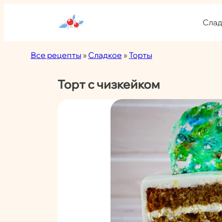
Перейти
к
Слад
содержимому
Все рецепты
»
Сладкое
»
Торты
Торт с чизкейком