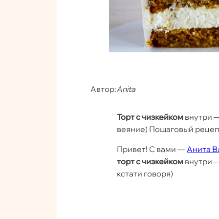
Автор:
Anita
Торт с чизкейком
внутри 
веяние) Пошаговый рецепт
Привет! С вами —
Анита В
торт с чизкейком
внутри —
кстати говоря)