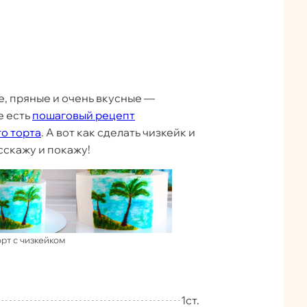
е, пряные и очень вкусные —
е есть
пошаговый рецепт
о торта
. А вот как сделать чизкейк и
асскажу и покажу!
орт с чизкейком
1
ст.