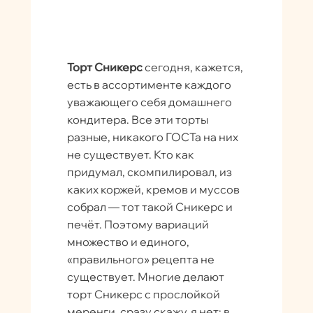
Торт Сникерс
сегодня, кажется,
есть в ассортименте каждого
уважающего себя домашнего
кондитера. Все эти торты
разные, никакого ГОСТа на них
не существует. Кто как
придумал, скомпилировал, из
каких коржей, кремов и муссов
собрал — тот такой Сникерс и
печёт. Поэтому вариаций
множество и единого,
«правильного» рецепта не
существует. Многие делают
торт Сникерс с прослойкой
меренги, сразу скажу, я нет: в