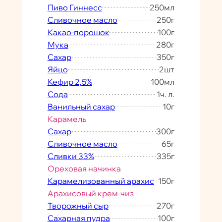
Пиво Гиннесс
250
мл
Сливочное масло
250
г
Какао-порошок
100
г
Мука
280
г
Сахар
350
г
Яйцо
2
шт
Кефир 2,5%
100
мл
Сода
1
ч. л.
Ванильный сахар
10
г
Карамель
Сахар
300
г
Сливочное масло
65
г
Сливки 33%
335
г
Ореховая начинка
Карамелизованный арахис
150
г
Арахисовый крем-чиз
Творожный сыр
270
г
Сахарная пудра
100
г