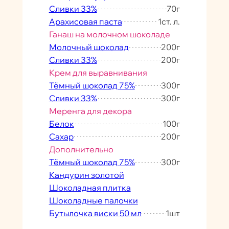
Сливки 33%
70
г
Арахисовая паста
1
ст. л.
Ганаш на молочном шоколаде
Молочный шоколад
200
г
Сливки 33%
200
г
Крем для выравнивания
Тёмный шоколад 75%
300
г
Сливки 33%
300
г
Меренга для декора
Белок
100
г
Сахар
200
г
Дополнительно
Тёмный шоколад 75%
300
г
Кандурин золотой
Шоколадная плитка
Шоколадные палочки
Бутылочка виски 50 мл
1
шт