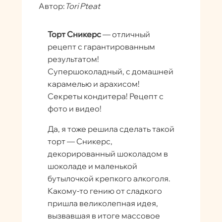
Автор:
Tori Pteat
Торт Сникерс
— отличный
рецепт с гарантированным
результатом!
Супершоколадный, с домашней
карамелью и арахисом!
Секреты кондитера! Рецепт с
фото и видео!
Да, я тоже решила сделать такой
торт — Сникерс,
декорированный шоколадом в
шоколаде и маленькой
бутылочкой крепкого алкоголя.
Какому-то гению от сладкого
пришла великолепная идея,
вызвавшая в итоге массовое